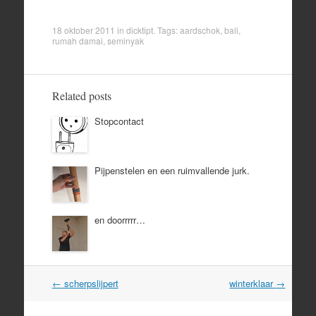
18 oktober 2011
in
dicktipt
. Tags:
aardschok
,
bali
,
rumah damai
,
seminyak
Related posts
Stopcontact
Pijpenstelen en een ruimvallende jurk.
en doorrrrr…
Post
←
scherpslijpert
winterklaar
→
navigation