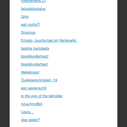
voornemens’21
tatuutatuutatuu
Grijs
wat motje?!
Drosinus
Ermelo, buurtschap bij Harderwijk.
laatste rustplaats
bijenblundertjes2
bijenblundertjes1
dwaalspoor
Oudejaarsrijmelarij ’19
een peulenschil
in the eye of the beholder
(stuur)moffen
Laura…
glas water?