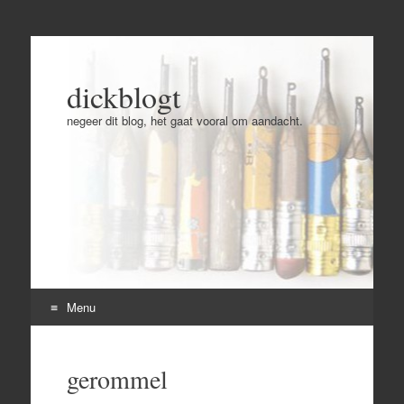
dickblogt
negeer dit blog, het gaat vooral om aandacht.
Menu
Skip
to
gerommel
content