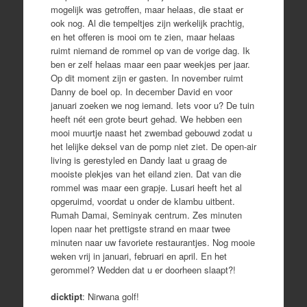
mogelijk was getroffen, maar helaas, die staat er
ook nog. Al die tempeltjes zijn werkelijk prachtig,
en het offeren is mooi om te zien, maar helaas
ruimt niemand de rommel op van de vorige dag. Ik
ben er zelf helaas maar een paar weekjes per jaar.
Op dit moment zijn er gasten. In november ruimt
Danny de boel op. In december David en voor
januari zoeken we nog iemand. Iets voor u? De tuin
heeft nét een grote beurt gehad. We hebben een
mooi muurtje naast het zwembad gebouwd zodat u
het lelijke deksel van de pomp niet ziet. De open-air
living is gerestyled en Dandy laat u graag de
mooiste plekjes van het eiland zien. Dat van die
rommel was maar een grapje. Lusari heeft het al
opgeruimd, voordat u onder de klambu uitbent.
Rumah Damai, Seminyak centrum. Zes minuten
lopen naar het prettigste strand en maar twee
minuten naar uw favoriete restaurantjes. Nog mooie
weken vrij in januari, februari en april. En het
gerommel? Wedden dat u er doorheen slaapt?!
dicktipt
: Nirwana golf!