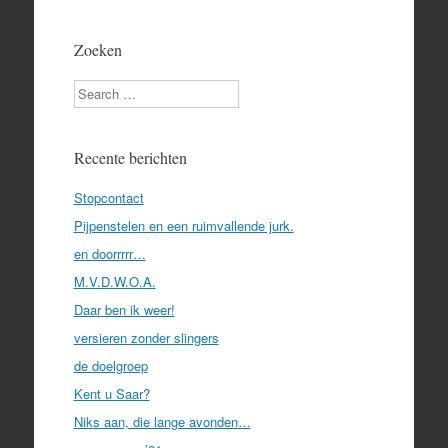
Zoeken
Search
Recente berichten
Stopcontact
Pijpenstelen en een ruimvallende jurk.
en doorrrrr…
M.V.D.W.O.A.
Daar ben ik weer!
versieren zonder slingers
de doelgroep
Kent u Saar?
Niks aan, die lange avonden…