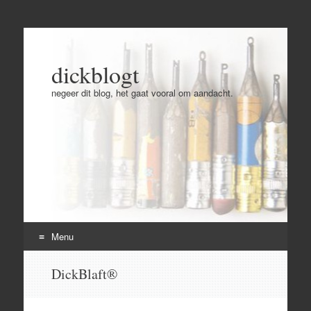
dickblogt
negeer dit blog, het gaat vooral om aandacht.
Menu
Skip
DickBlaft®
to
content