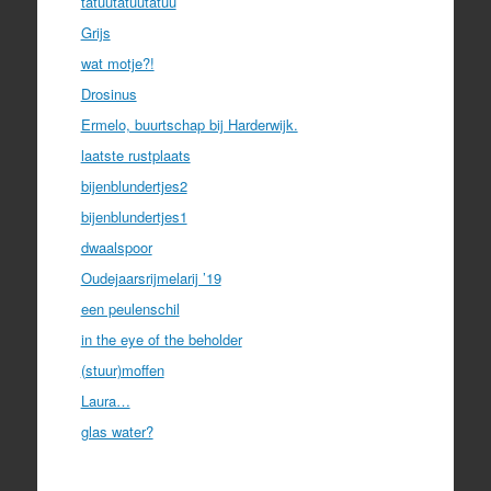
tatuutatuutatuu
Grijs
wat motje?!
Drosinus
Ermelo, buurtschap bij Harderwijk.
laatste rustplaats
bijenblundertjes2
bijenblundertjes1
dwaalspoor
Oudejaarsrijmelarij ’19
een peulenschil
in the eye of the beholder
(stuur)moffen
Laura…
glas water?