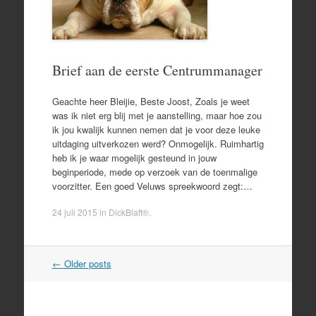
Brief aan de eerste Centrummanager
Geachte heer Bleijie, Beste Joost, Zoals je weet
was ik niet erg blij met je aanstelling, maar hoe zou
ik jou kwalijk kunnen nemen dat je voor deze leuke
uitdaging uitverkozen werd? Onmogelijk. Ruimhartig
heb ik je waar mogelijk gesteund in jouw
beginperiode, mede op verzoek van de toenmalige
voorzitter. Een goed Veluws spreekwoord zegt:…
24 juli 2015
in
DickBlaft®
.
Post
←
Older posts
navigation