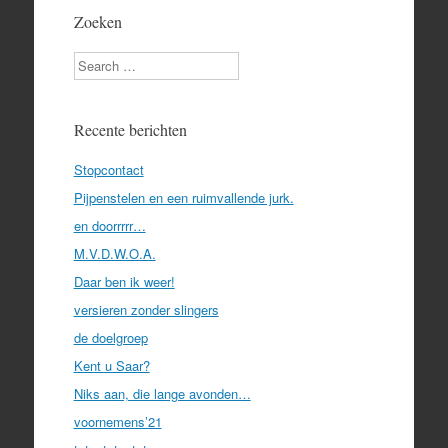
Zoeken
Search
Recente berichten
Stopcontact
Pijpenstelen en een ruimvallende jurk.
en doorrrrr…
M.V.D.W.O.A.
Daar ben ik weer!
versieren zonder slingers
de doelgroep
Kent u Saar?
Niks aan, die lange avonden…
voornemens’21