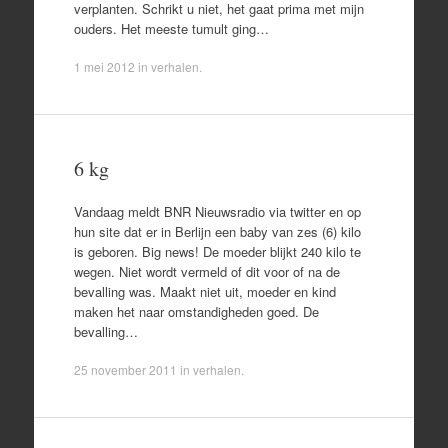
verplanten. Schrikt u niet, het gaat prima met mijn
ouders. Het meeste tumult ging…
1 mei 2012
in
verhalen
.
6 kg
Vandaag meldt BNR Nieuwsradio via twitter en op
hun site dat er in Berlijn een baby van zes (6) kilo
is geboren. Big news! De moeder blijkt 240 kilo te
wegen. Niet wordt vermeld of dit voor of na de
bevalling was. Maakt niet uit, moeder en kind
maken het naar omstandigheden goed. De
bevalling…
25 november 2011
in
verhalen
.