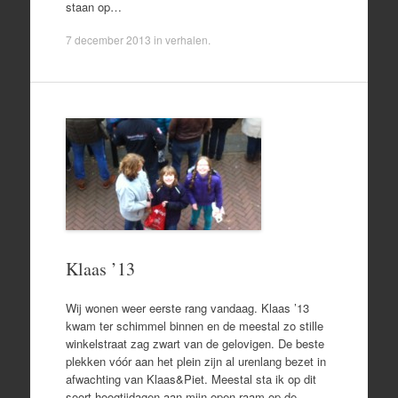
staan op…
7 december 2013
in
verhalen
.
Klaas ’13
Wij wonen weer eerste rang vandaag. Klaas ’13
kwam ter schimmel binnen en de meestal zo stille
winkelstraat zag zwart van de gelovigen. De beste
plekken vóór aan het plein zijn al urenlang bezet in
afwachting van Klaas&Piet. Meestal sta ik op dit
soort hoogtijdagen aan mijn open raam op de