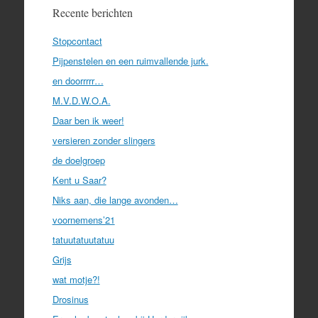
Recente berichten
Stopcontact
Pijpenstelen en een ruimvallende jurk.
en doorrrrr…
M.V.D.W.O.A.
Daar ben ik weer!
versieren zonder slingers
de doelgroep
Kent u Saar?
Niks aan, die lange avonden…
voornemens’21
tatuutatuutatuu
Grijs
wat motje?!
Drosinus