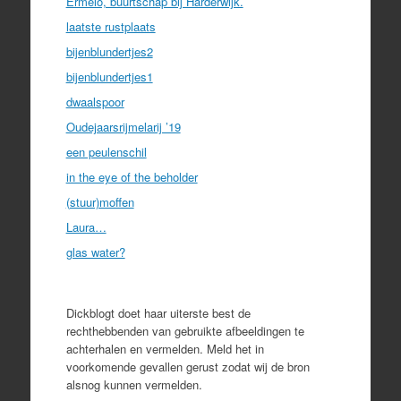
Ermelo, buurtschap bij Harderwijk.
laatste rustplaats
bijenblundertjes2
bijenblundertjes1
dwaalspoor
Oudejaarsrijmelarij ’19
een peulenschil
in the eye of the beholder
(stuur)moffen
Laura…
glas water?
Dickblogt doet haar uiterste best de
rechthebbenden van gebruikte afbeeldingen te
achterhalen en vermelden. Meld het in
voorkomende gevallen gerust zodat wij de bron
alsnog kunnen vermelden.