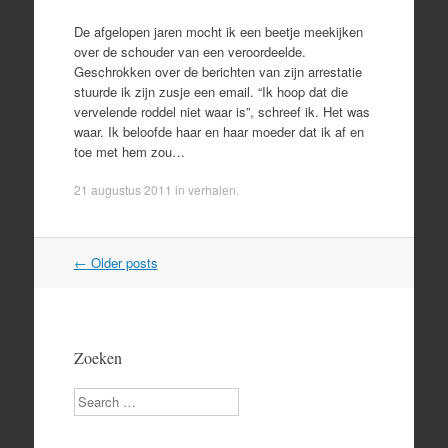
De afgelopen jaren mocht ik een beetje meekijken
over de schouder van een veroordeelde.
Geschrokken over de berichten van zijn arrestatie
stuurde ik zijn zusje een email. “Ik hoop dat die
vervelende roddel niet waar is”, schreef ik. Het was
waar. Ik beloofde haar en haar moeder dat ik af en
toe met hem zou…
21 augustus 2011
in
verhalen
.
Post
←
Older posts
navigation
Zoeken
Search