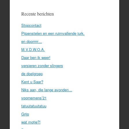
Recente berichten
Stopcontact
Pijpenstelen en een ruimvallende jurk.
en doorrrrr…
M.V.D.W.O.A.
Daar ben ik weer!
versieren zonder slingers
de doelgroep
Kent u Saar?
Niks aan, die lange avonden…
voornemens’21
tatuutatuutatuu
Grijs
wat motje?!