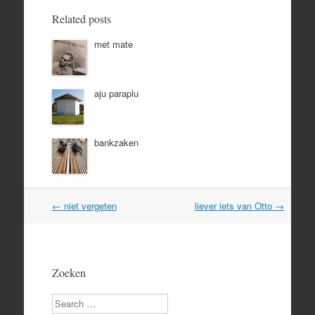
Related posts
met mate
aju paraplu
bankzaken
Post
←
niet vergeten
liever iets van Otto
→
navigation
Zoeken
Search