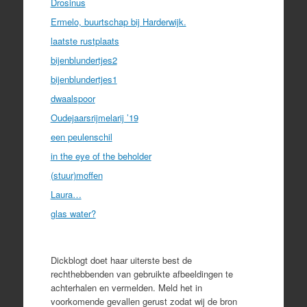
Drosinus
Ermelo, buurtschap bij Harderwijk.
laatste rustplaats
bijenblundertjes2
bijenblundertjes1
dwaalspoor
Oudejaarsrijmelarij ’19
een peulenschil
in the eye of the beholder
(stuur)moffen
Laura…
glas water?
Dickblogt doet haar uiterste best de
rechthebbenden van gebruikte afbeeldingen te
achterhalen en vermelden. Meld het in
voorkomende gevallen gerust zodat wij de bron