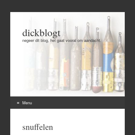
dickblogt
negeer dit blog, het gaat vooral om aandacht.
Menu
Skip
to
snuffelen
content