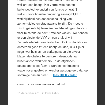
wellicht een beetje. Het vertrouwde boeren-
buitengebied verandert van functie en wat jij
wellicht voor bosrijke omgeving aanzag blijkt in
werkelijkheid een aaneenschakeling van
zomerhuisjes en stacaravans te zijn. De meeste
zijn in gebruik bij tevreden randstedelingen die zich
voor minstens de helft Ermeloër voelen. We hebben
er een bloeiende VVV en een stuk of vijf
Zomerbraderieën aan te danken. Ook in die tak van
onroerend goed zit een beetje de klad, dus zijn er
nogal wat huisjes- en parkeigenaren die ervoor
kiezen de chalets te verhuren, desnoods aan
buitenlandse werknemers. In de afgelopen
raadscommissie Ruimte werden hier kritische
vragen over gesteld en werd er gesuggereerd dat op
sommige parken prosti….
lees
HIER
verder.
column voor www.nieuws.ermelo.nl
11 december 2013
in
DickBlaft®
.