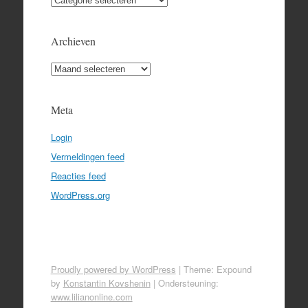
Archieven
Archieven
Meta
Login
Vermeldingen feed
Reacties feed
WordPress.org
Proudly powered by WordPress
|
Theme: Expound
by
Konstantin Kovshenin
|
Ondersteuning:
www.lilianonline.com