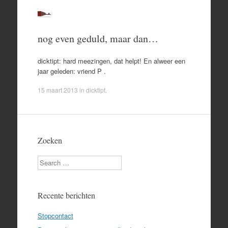
nog even geduld, maar dan…
dicktipt: hard meezingen, dat helpt! En alweer een
jaar geleden: vriend P .
15 maart 2013
in
dicktipt
.
Zoeken
Search
Recente berichten
Stopcontact