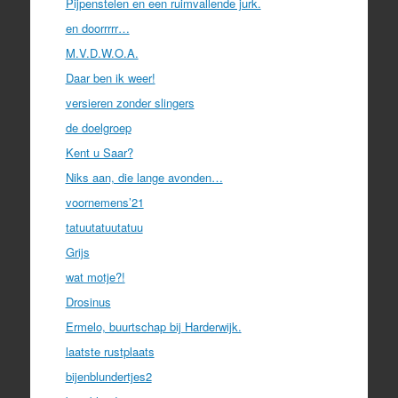
Pijpenstelen en een ruimvallende jurk.
en doorrrrr…
M.V.D.W.O.A.
Daar ben ik weer!
versieren zonder slingers
de doelgroep
Kent u Saar?
Niks aan, die lange avonden…
voornemens’21
tatuutatuutatuu
Grijs
wat motje?!
Drosinus
Ermelo, buurtschap bij Harderwijk.
laatste rustplaats
bijenblundertjes2