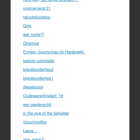
voornemens’21
tatuutatuutatuu
Grijs
wat motje?!
Drosinus
Ermelo, buurtschap bij Harderwijk.
laatste rustplaats
bijenblundertjes2
bijenblundertjes1
dwaalspoor
Oudejaarsrijmelarij ’19
een peulenschil
in the eye of the beholder
(stuur)moffen
Laura…
glas water?