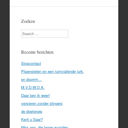
Zoeken
Search
Recente berichten
Stopcontact
Pijpenstelen en een ruimvallende jurk.
en doorrrrr…
M.V.D.W.O.A.
Daar ben ik weer!
versieren zonder slingers
de doelgroep
Kent u Saar?
Niks aan, die lange avonden…