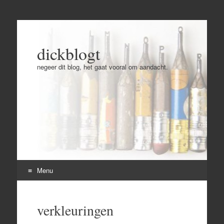
dickblogt
negeer dit blog, het gaat vooral om aandacht.
Menu
Skip
to
verkleuringen
content