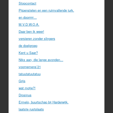
Stopcontact
Pijpenstelen en een ruimvallende jurk.
en doorrrrr…
M.V.D.W.O.A.
Daar ben ik weer!
versieren zonder slingers
de doelgroep
Kent u Saar?
Niks aan, die lange avonden…
voornemens’21
tatuutatuutatuu
Grijs
wat motje?!
Drosinus
Ermelo, buurtschap bij Harderwijk.
laatste rustplaats