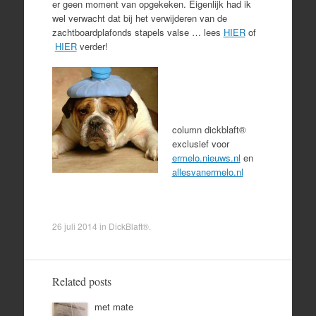
er geen moment van opgekeken. Eigenlijk had ik
wel verwacht dat bij het verwijderen van de
zachtboardplafonds stapels valse … lees
HIER
of
HIER
verder!
column dickblaft®
exclusief voor
ermelo.nieuws.nl
en
allesvanermelo.nl
26 juli 2014
in
DickBlaft®
.
Related posts
met mate