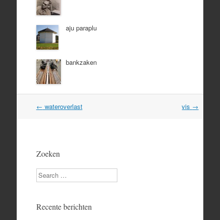
aju paraplu
bankzaken
Post
←
wateroverlast
vis
→
navigation
Zoeken
Search
Recente berichten