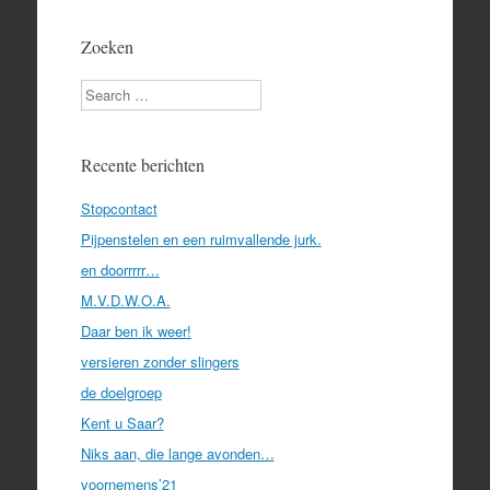
Zoeken
Search
Recente berichten
Stopcontact
Pijpenstelen en een ruimvallende jurk.
en doorrrrr…
M.V.D.W.O.A.
Daar ben ik weer!
versieren zonder slingers
de doelgroep
Kent u Saar?
Niks aan, die lange avonden…
voornemens’21