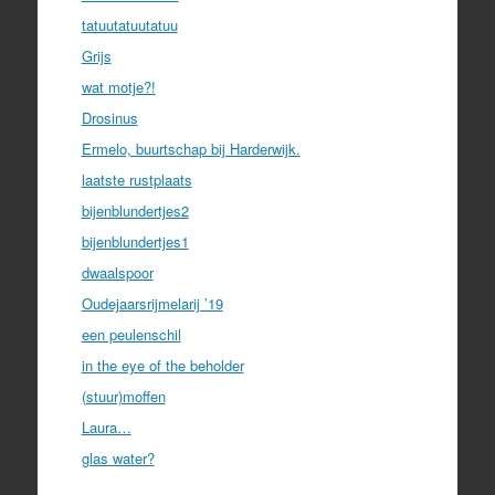
tatuutatuutatuu
Grijs
wat motje?!
Drosinus
Ermelo, buurtschap bij Harderwijk.
laatste rustplaats
bijenblundertjes2
bijenblundertjes1
dwaalspoor
Oudejaarsrijmelarij ’19
een peulenschil
in the eye of the beholder
(stuur)moffen
Laura…
glas water?