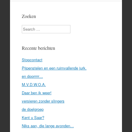
Zoeken
Search
Recente berichten
Stopcontact
Pijpenstelen en een ruimvallende jurk.
en doorrrrr…
M.V.D.W.O.A.
Daar ben ik weer!
versieren zonder slingers
de doelgroep
Kent u Saar?
Niks aan, die lange avonden…