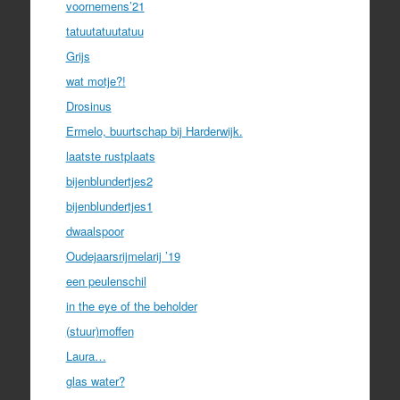
voornemens’21
tatuutatuutatuu
Grijs
wat motje?!
Drosinus
Ermelo, buurtschap bij Harderwijk.
laatste rustplaats
bijenblundertjes2
bijenblundertjes1
dwaalspoor
Oudejaarsrijmelarij ’19
een peulenschil
in the eye of the beholder
(stuur)moffen
Laura…
glas water?