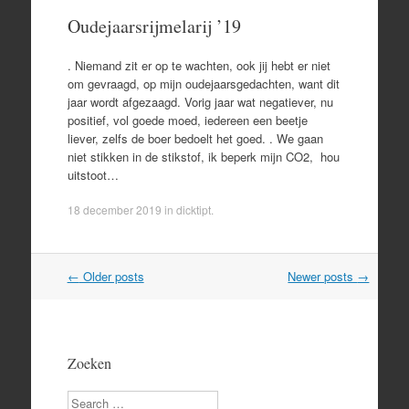
Oudejaarsrijmelarij ’19
. Niemand zit er op te wachten, ook jij hebt er niet
om gevraagd, op mijn oudejaarsgedachten, want dit
jaar wordt afgezaagd. Vorig jaar wat negatiever, nu
positief, vol goede moed, iedereen een beetje
liever, zelfs de boer bedoelt het goed. . We gaan
niet stikken in de stikstof, ik beperk mijn CO2, hou
uitstoot…
18 december 2019
in
dicktipt
.
Post
←
Older posts
Newer posts
→
navigation
Zoeken
Search