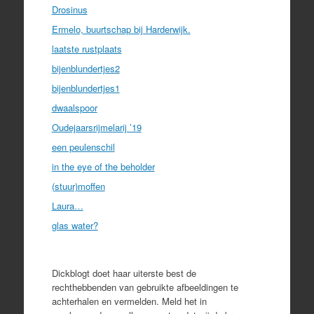
Drosinus
Ermelo, buurtschap bij Harderwijk.
laatste rustplaats
bijenblundertjes2
bijenblundertjes1
dwaalspoor
Oudejaarsrijmelarij ’19
een peulenschil
in the eye of the beholder
(stuur)moffen
Laura…
glas water?
Dickblogt doet haar uiterste best de
rechthebbenden van gebruikte afbeeldingen te
achterhalen en vermelden. Meld het in