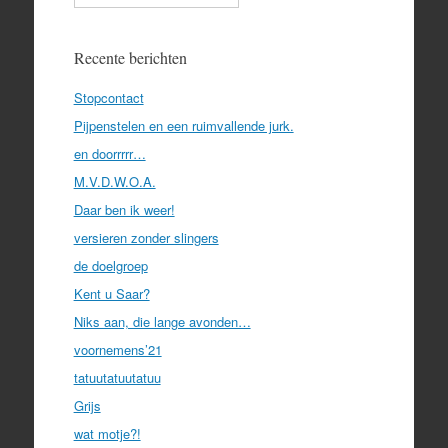
Recente berichten
Stopcontact
Pijpenstelen en een ruimvallende jurk.
en doorrrrr…
M.V.D.W.O.A.
Daar ben ik weer!
versieren zonder slingers
de doelgroep
Kent u Saar?
Niks aan, die lange avonden…
voornemens’21
tatuutatuutatuu
Grijs
wat motje?!