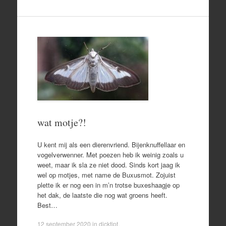
wat motje?!
U kent mij als een dierenvriend. Bijenknuffellaar en
vogelverwenner. Met poezen heb ik weinig zoals u
weet, maar ik sla ze niet dood. Sinds kort jaag ik
wel op motjes, met name de Buxusmot. Zojuist
plette ik er nog een in m’n trotse buxeshaagje op
het dak, de laatste die nog wat groens heeft.
Best…
12 september 2020
in
dicktipt
.