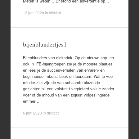
Meten is weten… Er stond een advertentie op…
13 juni 2020
in
dicktipt
.
bijenblundertjes1
Bijenblunders van dicksdak. Op de nieuwe app. en
ook in FB-bijengroepen zie je de mooiste plaatjes
en lees je de succesverhalen van ervaren- en
beginnende imkers. Leuk en leerzaam. Wat je veel
minder ziet zijn de van schaamte blozende
gezichten bij een volstrekt verpieterd volkje zonder
voer of de inhoud van een zojuist volgeslingerde
emmer…
6 juni 2020
in
dicktipt
.