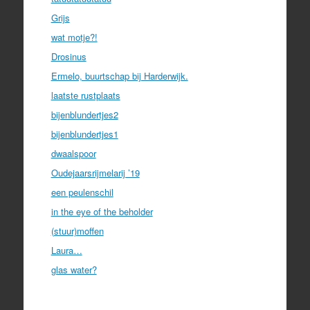
Grijs
wat motje?!
Drosinus
Ermelo, buurtschap bij Harderwijk.
laatste rustplaats
bijenblundertjes2
bijenblundertjes1
dwaalspoor
Oudejaarsrijmelarij ’19
een peulenschil
in the eye of the beholder
(stuur)moffen
Laura…
glas water?