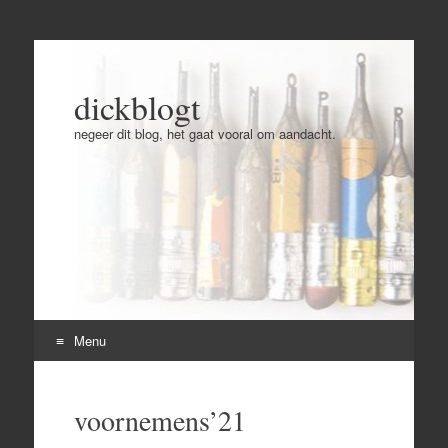
dickblogt
negeer dit blog, het gaat vooral om aandacht.
Menu
Skip
to
voornemens’21
content