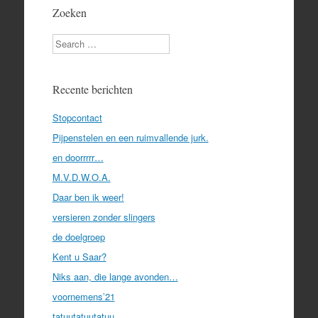
Zoeken
Search
Recente berichten
Stopcontact
Pijpenstelen en een ruimvallende jurk.
en doorrrrr…
M.V.D.W.O.A.
Daar ben ik weer!
versieren zonder slingers
de doelgroep
Kent u Saar?
Niks aan, die lange avonden…
voornemens’21
tatuutatuutatuu