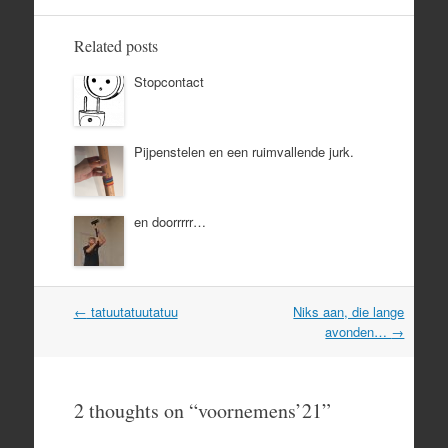
Related posts
Stopcontact
Pijpenstelen en een ruimvallende jurk.
en doorrrrr…
Post
←
tatuutatuutatuu
Niks aan, die lange
navigation
avonden…
→
2 thoughts on “
voornemens’21
”