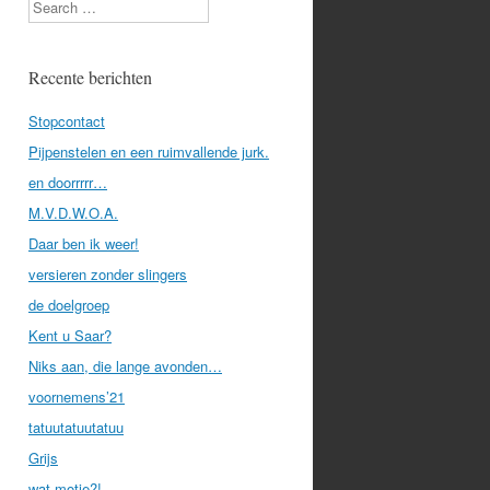
Search
Recente berichten
Stopcontact
Pijpenstelen en een ruimvallende jurk.
en doorrrrr…
M.V.D.W.O.A.
Daar ben ik weer!
versieren zonder slingers
de doelgroep
Kent u Saar?
Niks aan, die lange avonden…
voornemens’21
tatuutatuutatuu
Grijs
wat motje?!