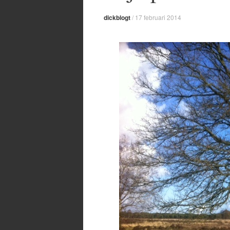
dickblogt
/
17 februari 2014