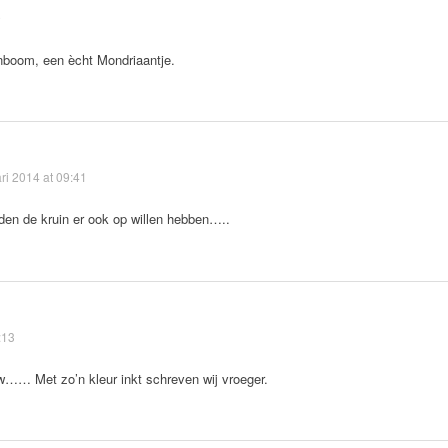
9
nboom, een ècht Mondriaantje.
ri 2014 at 09:41
den de kruin er ook op willen hebben…..
:13
uw…… Met zo’n kleur inkt schreven wij vroeger.