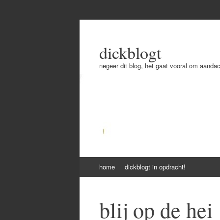
dickblogt
negeer dit blog, het gaat vooral om aandac
Skip
home
dickblogt in opdracht!
to
content
blij op de hei