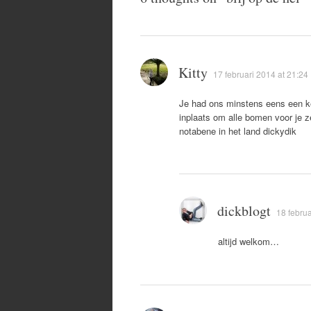
Kitty
17 februari 2014 at 21:24
Je had ons minstens eens een k
inplaats om alle bomen voor je 
notabene in het land dickydik
dickblogt
18 februa
altijd welkom…