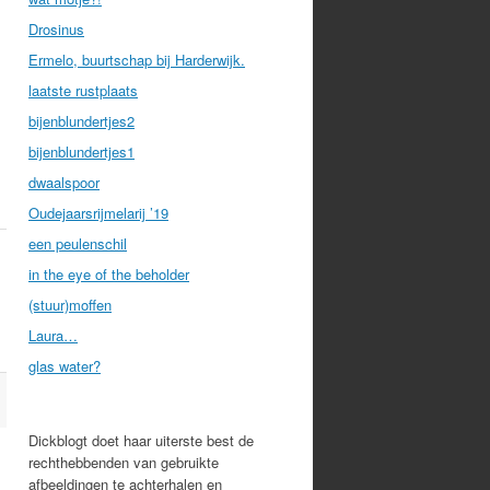
Drosinus
Ermelo, buurtschap bij Harderwijk.
laatste rustplaats
bijenblundertjes2
bijenblundertjes1
dwaalspoor
Oudejaarsrijmelarij ’19
een peulenschil
in the eye of the beholder
(stuur)moffen
Laura…
glas water?
Dickblogt doet haar uiterste best de
rechthebbenden van gebruikte
afbeeldingen te achterhalen en