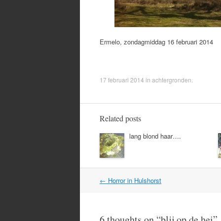
Ermelo, zondagmiddag 16 februari 2014
17 februari 2014
in
achtergronden
.
Related posts
lang blond haar….
Post
←
Horror in Hulshorst
navigation
6 thoughts on “
blij op de hei
”