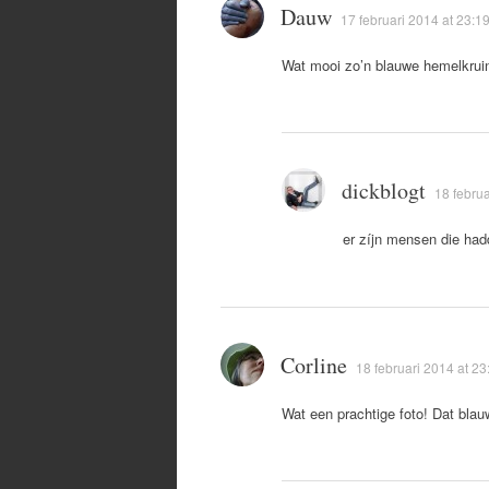
Dauw
17 februari 2014 at 23:1
Wat mooi zo’n blauwe hemelkrui
dickblogt
18 februa
er zíjn mensen die had
Corline
18 februari 2014 at 23
Wat een prachtige foto! Dat bla