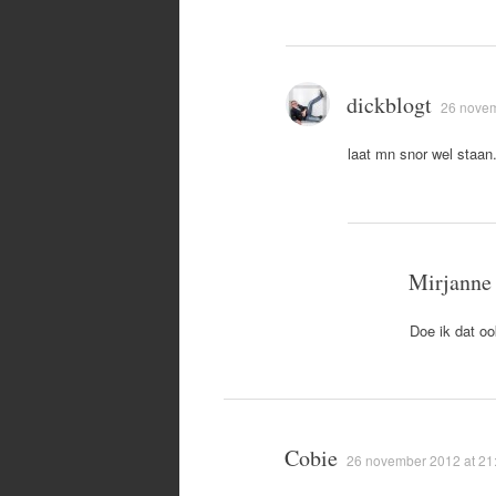
dickblogt
26 novem
laat mn snor wel staan
Mirjanne
Doe ik dat oo
Cobie
26 november 2012 at 21