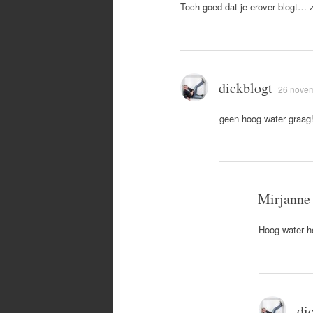
Toch goed dat je erover blogt… z
dickblogt
26 novem
geen hoog water graag
Mirjanne
Hoog water he
di