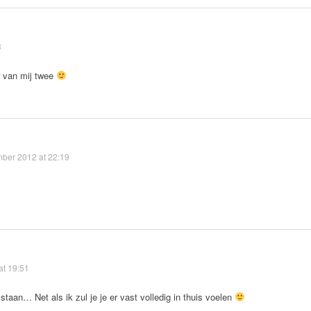
3
er van mij twee
ber 2012 at 22:19
t 19:51
 staan… Net als ik zul je je er vast volledig in thuis voelen