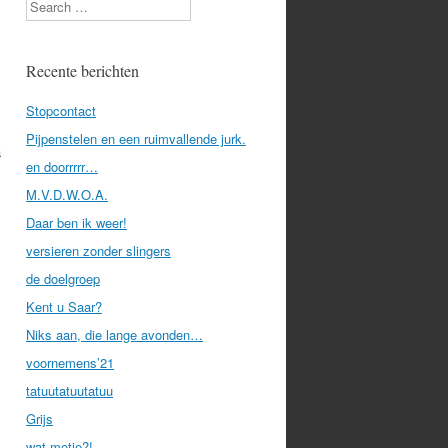
Search
Recente berichten
Stopcontact
Pijpenstelen en een ruimvallende jurk.
a
en doorrrrr…
M.V.D.W.O.A.
Daar ben ik weer!
versieren zonder slingers
de doelgroep
Kent u Saar?
Niks aan, die lange avonden…
voornemens’21
tatuutatuutatuu
Grijs
wat motje?!