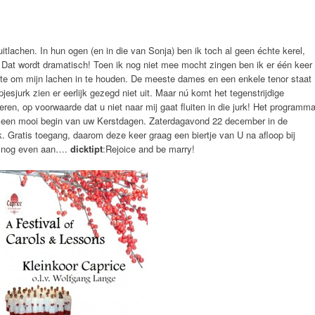
itlachen. In hun ogen (en in die van Sonja) ben ik toch al geen échte kerel,
en. Dat wordt dramatisch! Toen ik nog niet mee mocht zingen ben ik er één keer
ite om mijn lachen in te houden. De meeste dames en een enkele tenor staat
esjurk zien er eerlijk gezegd niet uit. Maar nú komt het tegenstrijdige
teren, op voorwaarde dat u niet naar mij gaat fluiten in die jurk! Het programm
ist een mooi begin van uw Kerstdagen. Zaterdagavond 22 december in de
 Gratis toegang, daarom deze keer graag een biertje van U na afloop bij
rk nog even aan….
dicktipt
:Rejoice and be marry!