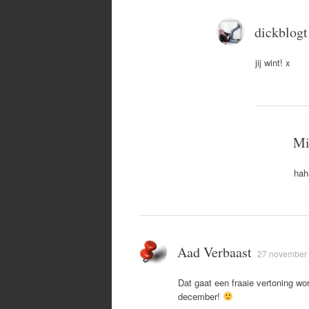
dickblogt
jij wint! x
Mi
hah
Aad Verbaast
27 november 
Dat gaat een fraaie vertoning wor
december!