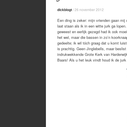
dickblogt
/
26 november 2012
Een ding is zeker: mijn vrienden gaan mij u
laat staan als ik in een witte jurk ga lop
geweest en eerlijk gezegd had ik ook moe
het wel, maar die bassen in zo’n koorknaapj
gedeelte; ik wil tóch graag dat u komt luis
is prachtig. Geen Jinglebells, maar besl
indrukwekkende Grote Kerk van Harderwijk.
Baars! Als u het leuk vindt houd ik de ju