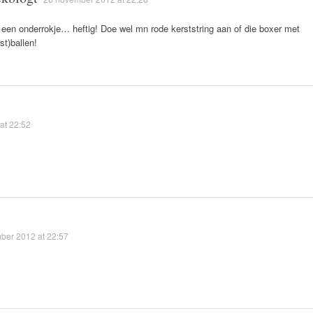
 een onderrokje… heftig! Doe wel mn rode kerststring aan of die boxer met
st)ballen!
at 22:52
ber 2012 at 22:57