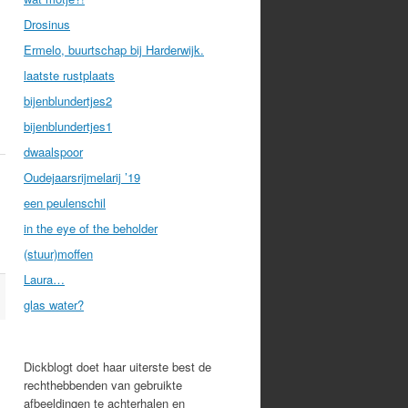
Drosinus
Ermelo, buurtschap bij Harderwijk.
laatste rustplaats
bijenblundertjes2
bijenblundertjes1
dwaalspoor
Oudejaarsrijmelarij ’19
een peulenschil
in the eye of the beholder
(stuur)moffen
Laura…
glas water?
Dickblogt doet haar uiterste best de
rechthebbenden van gebruikte
afbeeldingen te achterhalen en