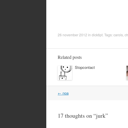
26 november 2012
in
dicktipt
. Tags:
carols
,
ch
Related posts
Stopcontact
Post
←
noa
navigation
17 thoughts on “
jurk
”