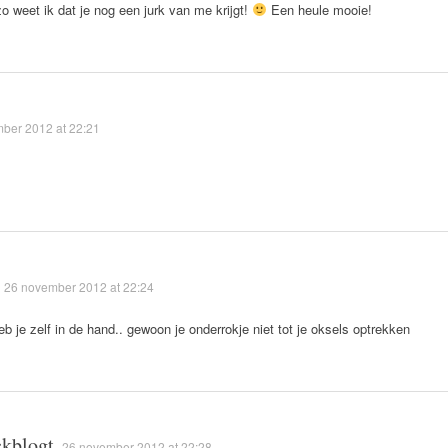
o weet ik dat je nog een jurk van me krijgt!
Een heule mooie!
ber 2012 at 22:21
!
26 november 2012 at 22:24
b je zelf in de hand.. gewoon je onderrokje niet tot je oksels optrekken
ckblogt
26 november 2012 at 22:28