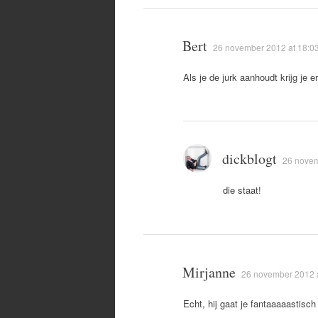
Bert
26 november 2012 at 18:0
Als je de jurk aanhoudt krijg je 
dickblogt
26 novem
die staat!
Mirjanne
26 november 2012 a
Echt, hij gaat je fantaaaaastisch