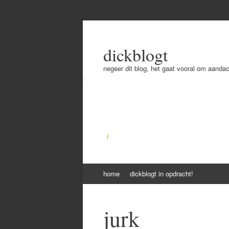
dickblogt
negeer dit blog, het gaat vooral om aandac
Skip
home
dickblogt in opdracht!
to
content
jurk