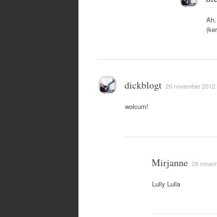
Ah,
(ker
dickblogt
26 november 2012 
wolcum!
Mirjanne
26 novem
Lully Lulla